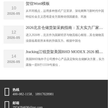
贺信Word模板
式超市货架，安辰式超市货架，新钢木超市货架等）；展柜（钛
10
从不同视点，运用多种形式广泛宣讲、深化阐释习新时代中国
2026-05
合金展柜，木质展柜，玻璃展柜等）；工业木制品（包括胶合板
特征社会主义思维是全方面推动强国建造、民族
托盘，实木托盘，胶合板包装箱），非标件（用于产品的搬运
2026北京仓储货架采购指南：五大实力厂家深度测评与选型攻略
12
进入2026年，北京作为国家经济与物流核心枢纽，其仓储物流
和...
2026-05
业面临着前所未有的升级压力。根据中国仓
Jracking江锐货架美国BHD MODEX 2026 精彩回忆！
14
美国BHD海外子公司携中心产品及定制化仓储解决方案，实力
2026-05
露脸一层B厅15559号展位，
热线
400-082-1158、18917028981
邮箱
2974284696@qq.com