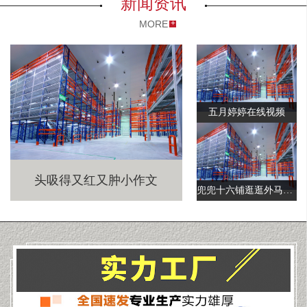
新闻资讯
MORE
五月婷婷在线视频
头吸得又红又肿小作文
兜兜十六铺逛逛外马路｜来来老城厢