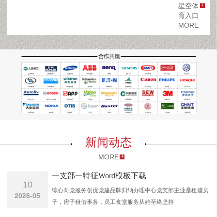
的专业物流设备供应商之一，是最早致力于智能仓储的研发和应
星空体
育入口
用的专业厂家之一。 星空娱乐是以欧美的物流理念为全球市场提
MORE
供高品质的仓储物流设备及相关服务，可以根据客户的要求进
行“量身定制”的设计，迅速而准确地为客户提供wan mei的仓储系
统。经过多年发展，在技术、产品、方案、客户、品牌、市场、
团队、管理、运营等多层面取得了快速的成长，星空体育入口为
全球客户提供智能仓储系统、仓储货架（包括轻型货架，中型货
新闻动态
架，重型货架，驶入式货架，双深度式货架，窄巷道式货架，重
MORE
力式货架，阁楼式货架，钢平台，移动式货架，流利式货架，悬
一支部一特征Word模板下载
10
臂式货架，模具架，穿梭式货架，自动化立体库），（包括皮带
综心向党服务创优党建品牌归纳办理中心党支部主业是租借房
2026-05
子，房子租借事务，员工食堂服务从始至终坚持
线，辊筒线，链板线，插件线）；超市货架（日式超市货架，韩